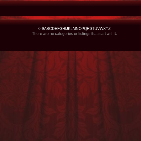
0-9
A
B
C
D
E
F
G
H
I
J
K
L
M
N
O
P
Q
R
S
T
U
V
W
X
Y
Z
There are no categories or listings that start with
L