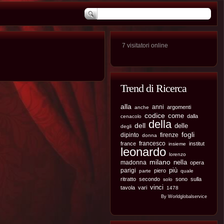
7 visitatori online
Trend di Ricerca
alla
anni
argomenti
anche
codice
come
dalla
cenacolo
della
dell
delle
degli
fogli
dipinto
firenze
donna
francesco
france
institut
insieme
leonardo
lorenzo
milano
nella
madonna
opera
più
parigi
piero
parte
quale
ritratto
secondo
sono
sulla
solo
vinci
tavola
vari
1478
By Worldglobalservice