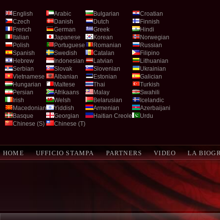
English
Arabic
Bulgarian
Croatian
Czech
Danish
Dutch
Finnish
French
German
Greek
Hindi
Italian
Japanese
Korean
Norwegian
Polish
Portuguese
Romanian
Russian
Spanish
Swedish
Catalan
Filipino
Hebrew
Indonesian
Latvian
Lithuanian
Serbian
Slovak
Slovenian
Ukrainian
Vietnamese
Albanian
Estonian
Galician
Hungarian
Maltese
Thai
Turkish
Persian
Afrikaans
Malay
Swahili
Irish
Welsh
Belarusian
Icelandic
Macedonian
Yiddish
Armenian
Azerbaijani
Basque
Georgian
Haitian Creole
Urdu
Chinese (S)
Chinese (T)
HOME
UFFICIO STAMPA
PARTNERS
VIDEO
LA BIOG