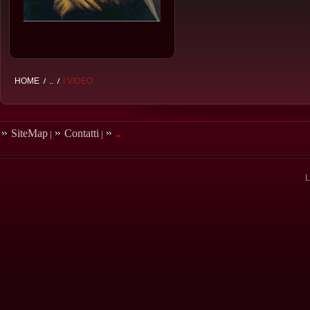
HOME
..
I VIDEO
SiteMap
Contatti
..
|
|
L