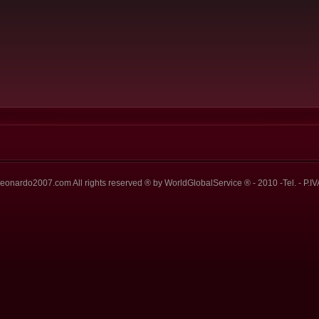
eonardo2007.com All rights reserved ® by WorldGlobalService ® - 2010 -Tel. - P.IV