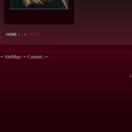
HOME
..
I VIDEO
SiteMap
Contatti
..
|
|
L