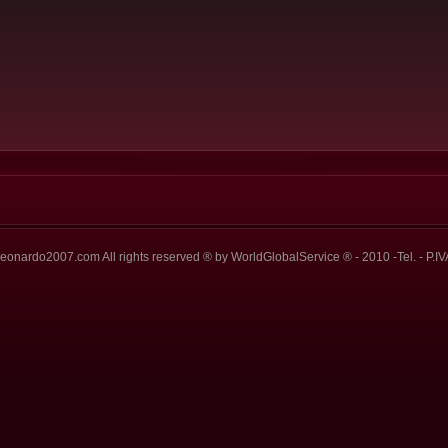
eonardo2007.com All rights reserved ® by WorldGlobalService ® - 2010 -Tel. - P.IV