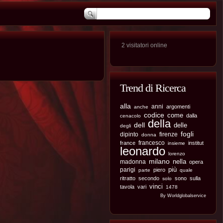
2 visitatori online
Trend di Ricerca
alla
anni
argomenti
anche
codice
come
dalla
cenacolo
della
dell
delle
degli
fogli
dipinto
firenze
donna
francesco
france
institut
insieme
leonardo
lorenzo
milano
nella
madonna
opera
più
parigi
piero
parte
quale
ritratto
secondo
sono
sulla
solo
vinci
tavola
vari
1478
By Worldglobalservice