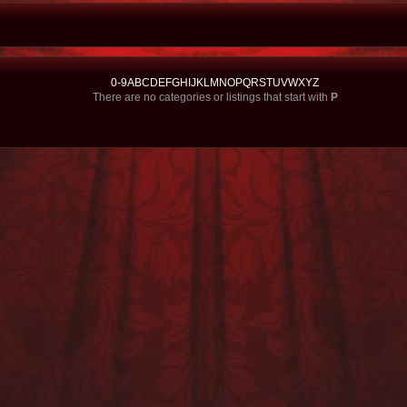
0-9
A
B
C
D
E
F
G
H
I
J
K
L
M
N
O
P
Q
R
S
T
U
V
W
X
Y
Z
There are no categories or listings that start with
P