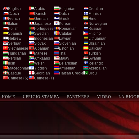
English
Arabic
Bulgarian
Croatian
Czech
Danish
Dutch
Finnish
French
German
Greek
Hindi
Italian
Japanese
Korean
Norwegian
Polish
Portuguese
Romanian
Russian
Spanish
Swedish
Catalan
Filipino
Hebrew
Indonesian
Latvian
Lithuanian
Serbian
Slovak
Slovenian
Ukrainian
Vietnamese
Albanian
Estonian
Galician
Hungarian
Maltese
Thai
Turkish
Persian
Afrikaans
Malay
Swahili
Irish
Welsh
Belarusian
Icelandic
Macedonian
Yiddish
Armenian
Azerbaijani
Basque
Georgian
Haitian Creole
Urdu
Chinese (S)
Chinese (T)
HOME
UFFICIO STAMPA
PARTNERS
VIDEO
LA BIOG