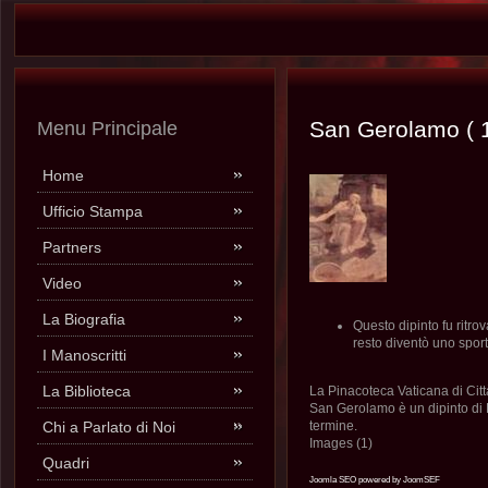
San Gerolamo ( 
Menu Principale
Home
Ufficio Stampa
Partners
Video
La Biografia
Questo dipinto fu ritrov
resto diventò uno sport
I Manoscritti
La Biblioteca
La Pinacoteca Vaticana di Citt
San Gerolamo è un dipinto di L
Chi a Parlato di Noi
termine.
Images (1)
Quadri
Joomla SEO powered by JoomSEF