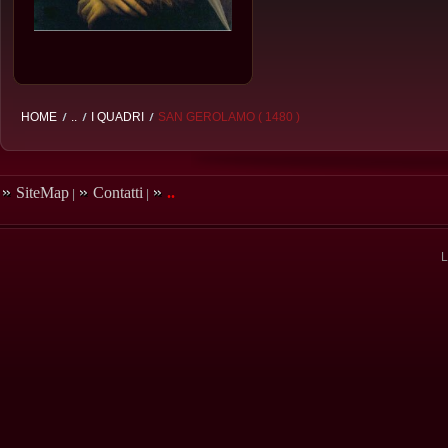
HOME
..
I QUADRI
SAN GEROLAMO ( 1480 )
SiteMap
Contatti
..
|
|
L