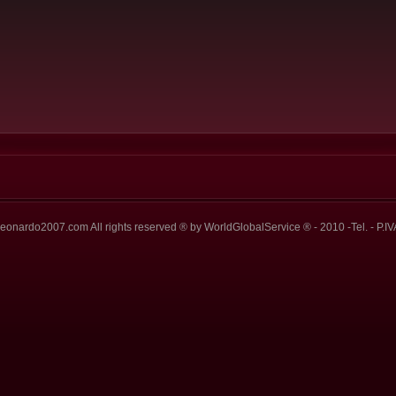
eonardo2007.com All rights reserved ® by WorldGlobalService ® - 2010 -Tel. - P.IV