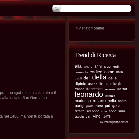
4 visitatori online
Trend di Ricerca
alla
anni
argomenti
anche
codice
come
dalla
cenacolo
della
dell
delle
degli
fogli
dipinto
firenze
donna
francesco
france
institut
insieme
leonardo
sopra uno sgabello da calzolaio e il
lorenzo
no alla testa di San Gerolamo.
milano
nella
madonna
opera
più
parigi
piero
parte
quale
ritratto
secondo
sono
sulla
solo
vinci
ta nel 1480, ma non fu portata a
tavola
vari
1478
By Worldglobalservice