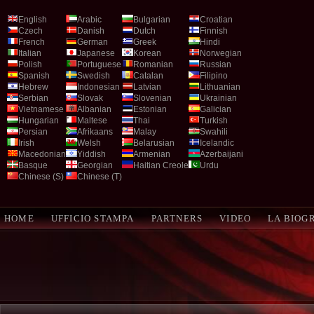
English
Arabic
Bulgarian
Croatian
Czech
Danish
Dutch
Finnish
French
German
Greek
Hindi
Italian
Japanese
Korean
Norwegian
Polish
Portuguese
Romanian
Russian
Spanish
Swedish
Catalan
Filipino
Hebrew
Indonesian
Latvian
Lithuanian
Serbian
Slovak
Slovenian
Ukrainian
Vietnamese
Albanian
Estonian
Galician
Hungarian
Maltese
Thai
Turkish
Persian
Afrikaans
Malay
Swahili
Irish
Welsh
Belarusian
Icelandic
Macedonian
Yiddish
Armenian
Azerbaijani
Basque
Georgian
Haitian Creole
Urdu
Chinese (S)
Chinese (T)
HOME
UFFICIO STAMPA
PARTNERS
VIDEO
LA BIOG